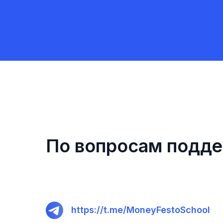
По вопросам подд
https://t.me/MoneyFestoSchool