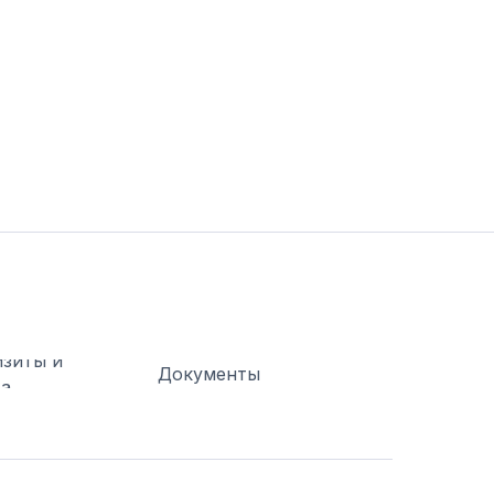
изиты и
Документы
та