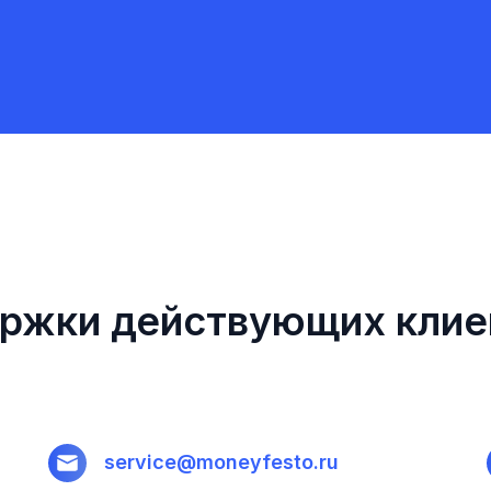
ержки действующих клие
service@moneyfesto.ru