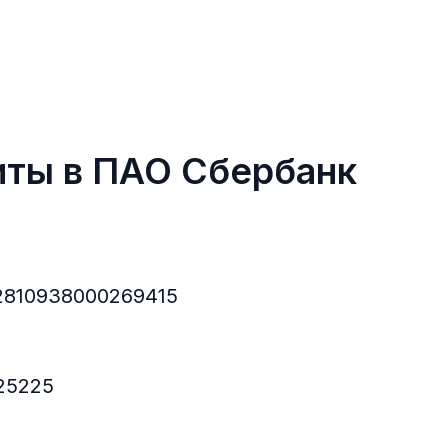
иты в ПАО Сбербанк
2810938000269415
25225